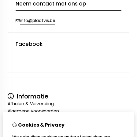
Neem contact met ons op
info@plaatvis.be
Facebook
Informatie
Afhalen & Verzending
Algemene voorwaarden
Privacy Policy
Cookies & Privacy
Mijn account
Inloggen
We gebruiken cookies en andere technieken om