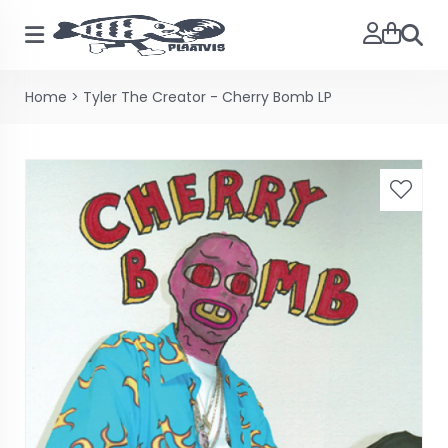
Zoeke
Home
>
Tyler The Creator - Cherry Bomb LP