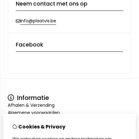
Neem contact met ons op
info@plaatvis.be
Facebook
Informatie
Afhalen & Verzending
Algemene voorwaarden
Privacy Policy
Cookies & Privacy
Mijn account
Inloggen
We gebruiken cookies en andere technieken om