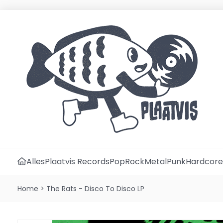
Alles
Plaatvis Records
Pop
Rock
Metal
Punk
Hardcore
Home
>
The Rats - Disco To Disco LP