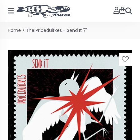
Zoeke
Home
>
The Priceduifkes - Send It 7"