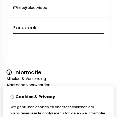
info@plaatvis.be
Facebook
Informatie
Afhalen & Verzending
Algemene voorwaarden
Privacy Policy
Cookies & Privacy
Mijn account
Inloggen
We gebruiken cookies en andere technieken om
Bestelhistorie
websiteverkeer te analyseren. Ook delen we informatie
Verlanglijst