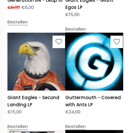
Generation 84 - Leap 10"
Giant Eagles - Giant
€
8,00
€
6,00
Egos LP
€
15,00
Bestellen
Bestellen
Giant Eagles - Second
Guttermouth - Covered
Landing LP
with Ants LP
€
15,00
€
24,00
Bestellen
Bestellen