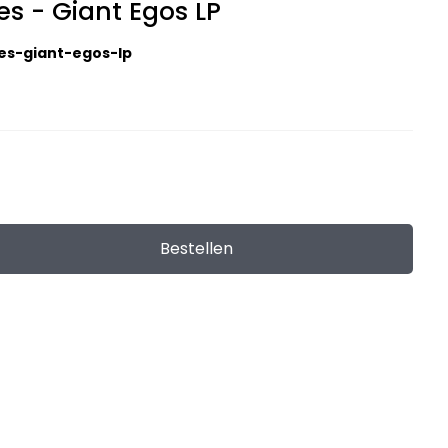
es - Giant Egos LP
es-giant-egos-lp
Bestellen