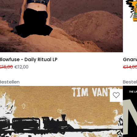
Blowfuse - Daily Ritual LP
Gnarw
€
16,00
€
12,00
€
14,0
Bestellen
Beste