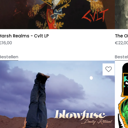
Harsh Realms - Cvlt LP
The O
€
16,00
€
22,0
Bestellen
Beste