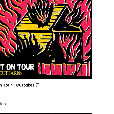
n Tour - Outtakes 7"
0
llen