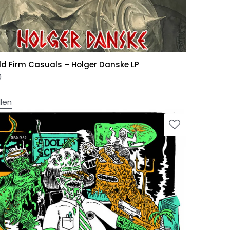
ld Firm Casuals ‎– Holger Danske LP
0
llen