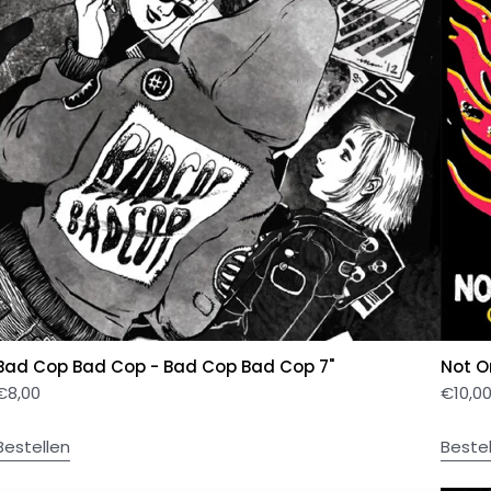
Bad Cop Bad Cop - Bad Cop Bad Cop 7"
Not O
€
8,00
€
10,0
Bestellen
Beste