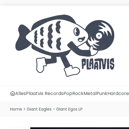
Alles
Plaatvis Records
Pop
Rock
Metal
Punk
Hardcore
Home
>
Giant Eagles - Giant Egos LP