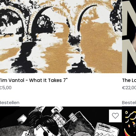
Tim Vantol - What It Takes 7"
The L
€
5,00
€
22,0
Bestellen
Beste