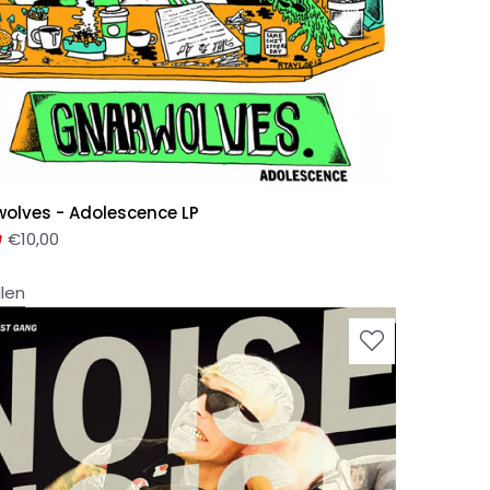
olves - Adolescence LP
0
€
10,00
llen