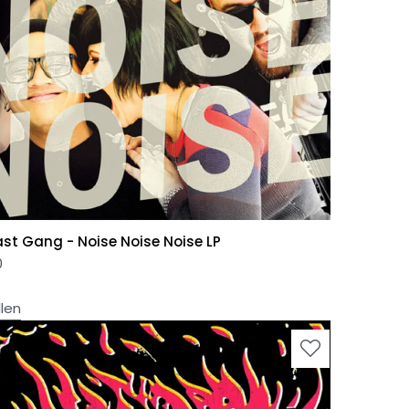
ast Gang - Noise Noise Noise LP
0
llen