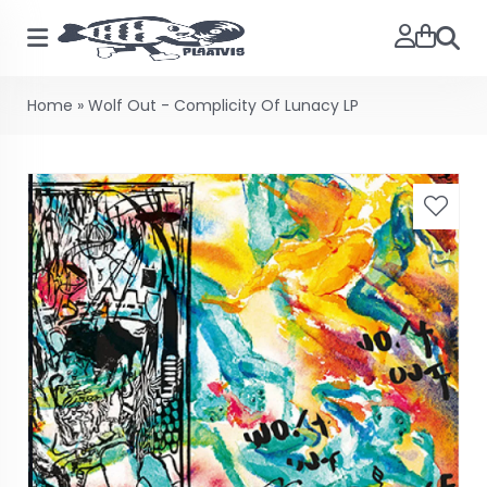
Searc
Home
»
Wolf Out - Complicity Of Lunacy LP