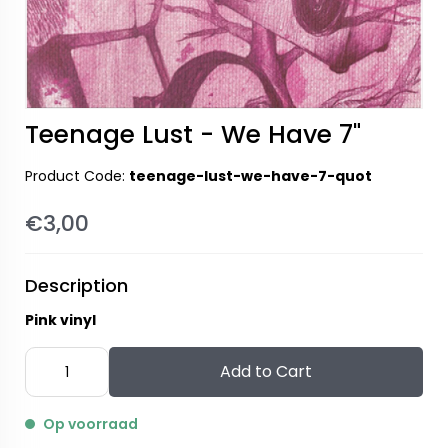
Teenage Lust - We Have 7"
Product Code:
teenage-lust-we-have-7-quot
€3,00
Description
Pink vinyl
Add to Cart
Op voorraad