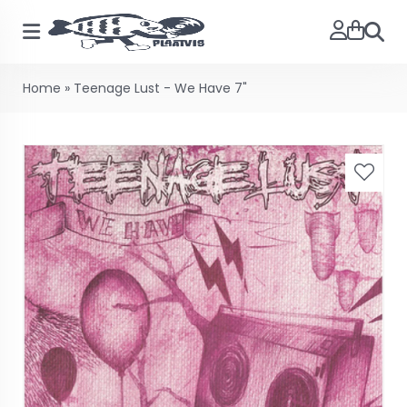
Searc
Home
»
Teenage Lust - We Have 7"