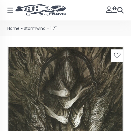
Searc
Home
»
Stormwind - 1 7"