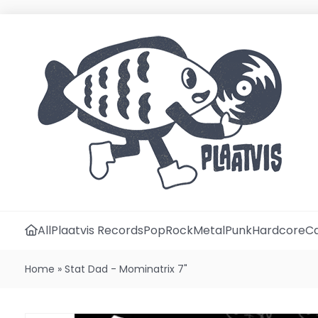
All
Plaatvis Records
Pop
Rock
Metal
Punk
Hardcore
Ca
Home
»
Stat Dad - Mominatrix 7"