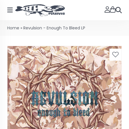
Searc
Home
»
Revulsion - Enough To Bleed LP