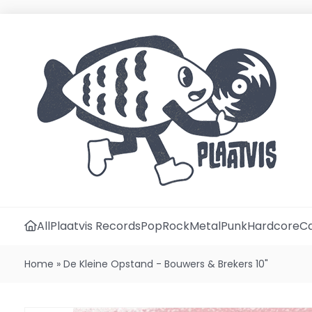
All
Plaatvis Records
Pop
Rock
Metal
Punk
Hardcore
Ca
Home
»
De Kleine Opstand - Bouwers & Brekers 10"