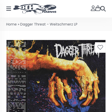
Searc
Home
»
Dagger Threat - Weitschmerz LP