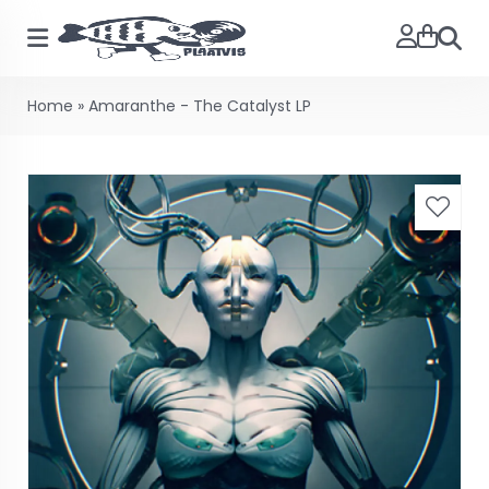
Searc
Home
»
Amaranthe - The Catalyst LP