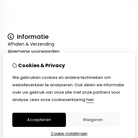
Informatie
Afhalen & Verzending
Algemene voorwaarden
Privacy Policy
Cookies & Privacy
Mijn account
Inloggen
We gebruiken cookies en andere technieken om
Bestelhistorie
websiteverkeer te analyseren. Ook delen we informatie
Verlanglijst
over uw gebruik van onze site met onze partners voor
Klantenservice
analyse.
Lees onze cookieverklaring
hier
Contact
Sitemap
Accepteren
Weigeren
Cookie-instellingen