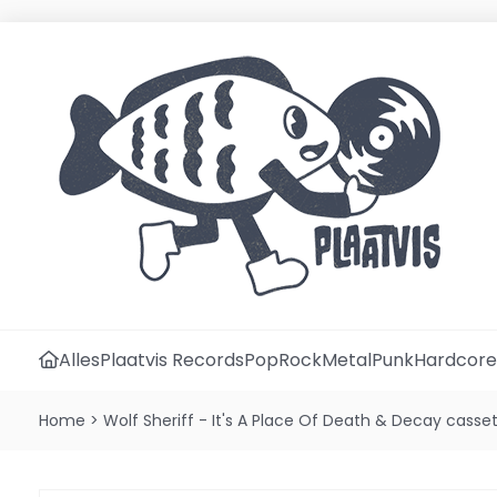
Alles
Plaatvis Records
Pop
Rock
Metal
Punk
Hardcore
Home
>
Wolf Sheriff - It's A Place Of Death & Decay casse