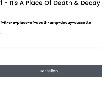
ff - It's A Place Of Death & Decay
ff-it-s-a-place-of-death-amp-decay-cassette
0
Bestellen