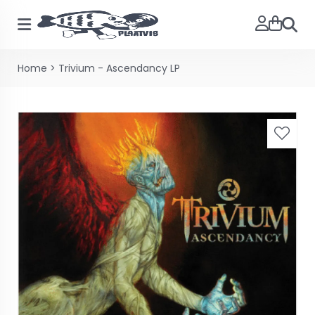
Zoeke
Home
>
Trivium - Ascendancy LP