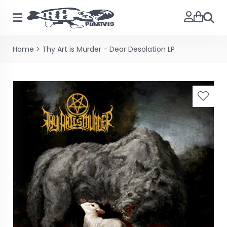
Zoeke
Home
>
Thy Art is Murder - Dear Desolation LP