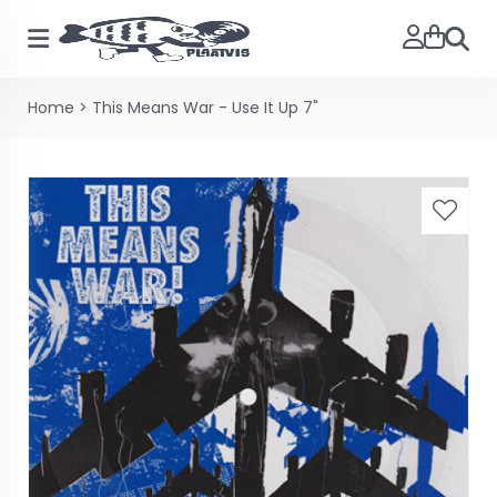
Zoeke
Home
>
This Means War - Use It Up 7"