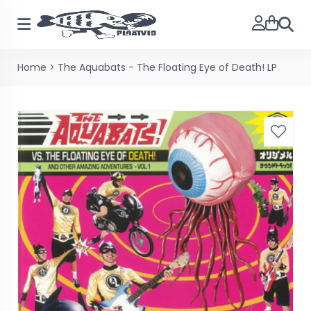
Zoeke
Home
>
The Aquabats - The Floating Eye of Death! LP