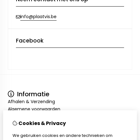
info@plaatvis.be
Facebook
Informatie
Afhalen & Verzending
Algemene voorwaarden
Privacy Policy
Cookies & Privacy
Mijn account
Inloggen
We gebruiken cookies en andere technieken om
Bestelhistorie