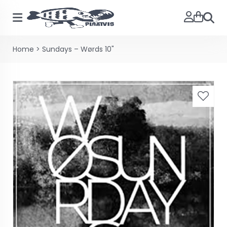
Zoeke
Home
>
Sundays – Wørds 10"