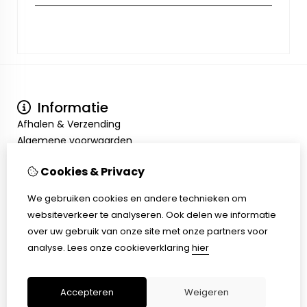
Informatie
Afhalen & Verzending
Algemene voorwaarden
Privacy Policy
Cookies & Privacy
Mijn account
Inloggen
We gebruiken cookies en andere technieken om
Bestelhistorie
websiteverkeer te analyseren. Ook delen we informatie
Verlanglijst
over uw gebruik van onze site met onze partners voor
Klantenservice
analyse.
Lees onze cookieverklaring
hier
Contact
Sitemap
Accepteren
Weigeren