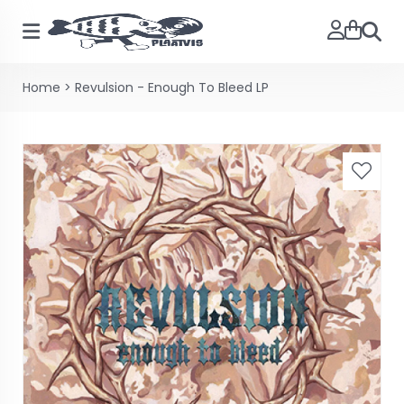
Zoeke
Home
>
Revulsion - Enough To Bleed LP