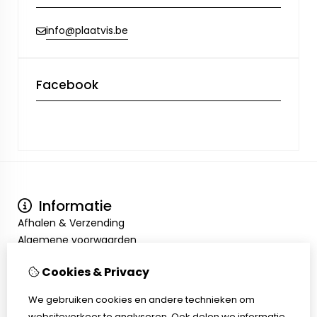
info@plaatvis.be
Facebook
Informatie
Afhalen & Verzending
Algemene voorwaarden
Privacy Policy
Cookies & Privacy
Mijn account
Inloggen
We gebruiken cookies en andere technieken om
Bestelhistorie
websiteverkeer te analyseren. Ook delen we informatie