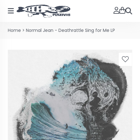
Zoeke
Home
>
Normal Jean - Deathrattle Sing for Me LP