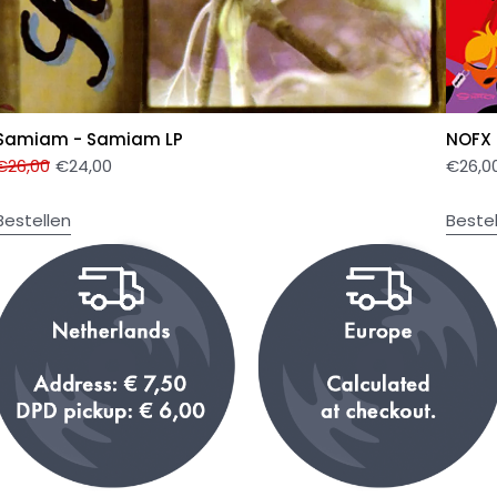
Samiam - Samiam LP
NOFX 
€
26,00
€
24,00
€
26,0
Bestellen
Beste