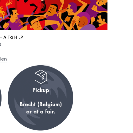
- A To H LP
0
llen