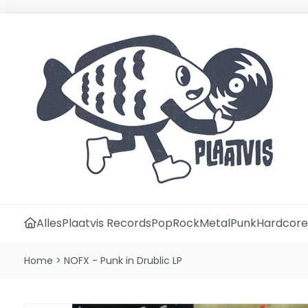
Alles
Plaatvis Records
Pop
Rock
Metal
Punk
Hardcore
Home
>
NOFX - Punk in Drublic LP