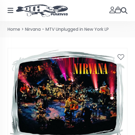
Zoeke
Home
>
Nirvana - MTV Unplugged in New York LP