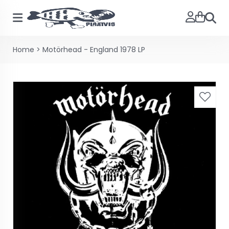
Zoeke
Home
>
Motörhead - England 1978 LP