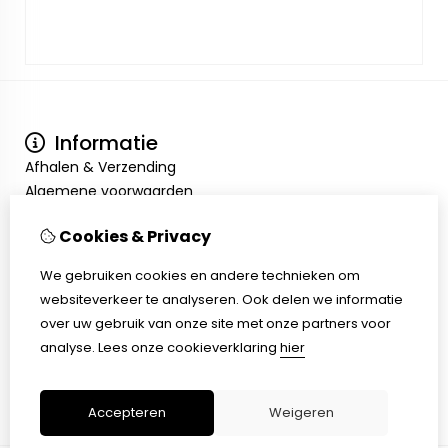
Informatie
Afhalen & Verzending
Algemene voorwaarden
Privacy Policy
Cookies & Privacy
Mijn account
Inloggen
We gebruiken cookies en andere technieken om
Bestelhistorie
websiteverkeer te analyseren. Ook delen we informatie
Verlanglijst
over uw gebruik van onze site met onze partners voor
Klantenservice
analyse.
Lees onze cookieverklaring
hier
Contact
Sitemap
Accepteren
Weigeren