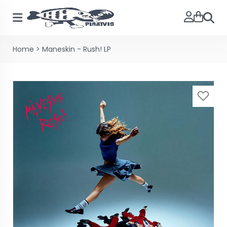
Zoeke
Home
>
Maneskin - Rush! LP