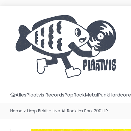
Alles
Plaatvis Records
Pop
Rock
Metal
Punk
Hardcore
Home
>
Limp Bizkit - Live At Rock Im Park 2001 LP