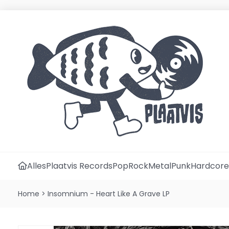
Alles
Plaatvis Records
Pop
Rock
Metal
Punk
Hardcore
Home
>
Insomnium - Heart Like A Grave LP