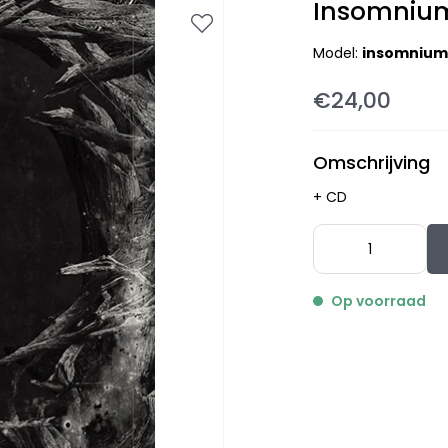
Insomnium 
Model:
insomnium
€24,00
Omschrijving
+ CD
Op voorraad