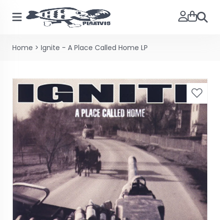
Zoeke
Home
>
Ignite - A Place Called Home LP