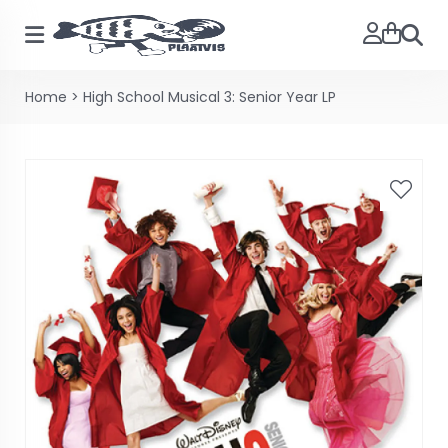
Zoeke
Home
>
High School Musical 3: Senior Year LP