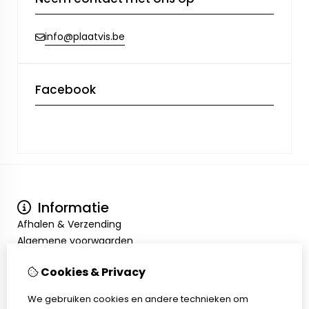
info@plaatvis.be
Facebook
Informatie
Afhalen & Verzending
Algemene voorwaarden
Privacy Policy
Cookies & Privacy
Mijn account
Inloggen
We gebruiken cookies en andere technieken om
Bestelhistorie