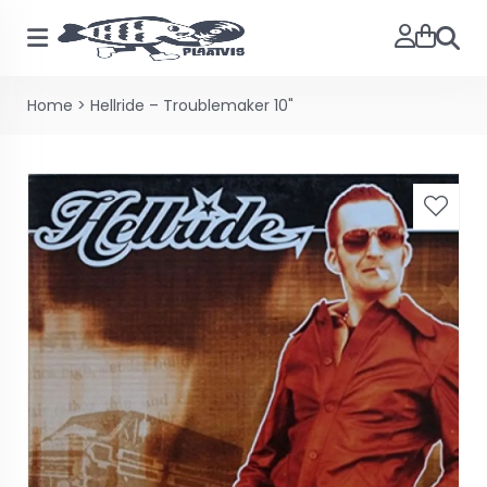
Zoeke
Home
>
Hellride – Troublemaker 10"