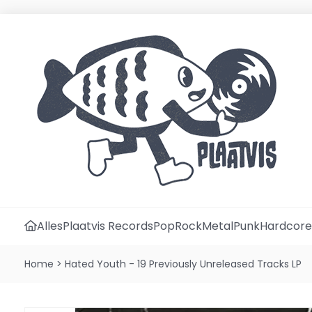
Alles
Plaatvis Records
Pop
Rock
Metal
Punk
Hardcore
Home
>
Hated Youth - 19 Previously Unreleased Tracks LP