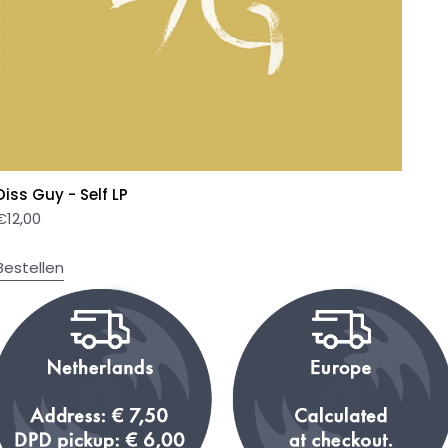
Diss Guy - Self LP
€
12,00
Bestellen