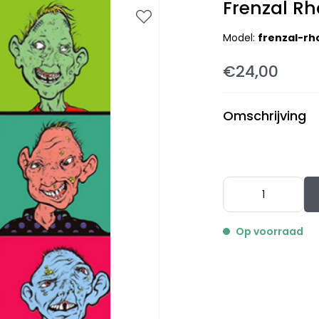
Frenzal R
Model:
frenzal-r
€24,00
Omschrijving
Op voorraad