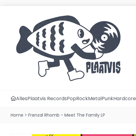
Alles
Plaatvis Records
Pop
Rock
Metal
Punk
Hardcore
Home
>
Frenzal Rhomb - Meet The Family LP