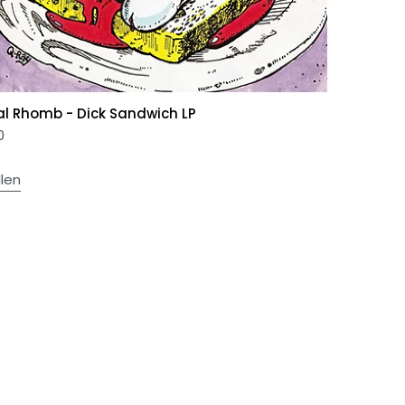
al Rhomb - Dick Sandwich LP
0
llen