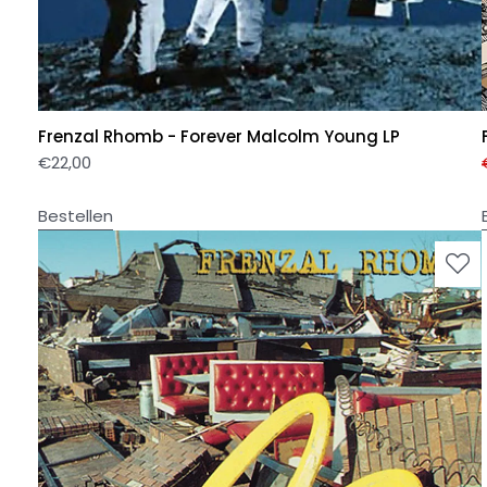
Frenzal Rhomb - Forever Malcolm Young LP
€
22,00
Bestellen