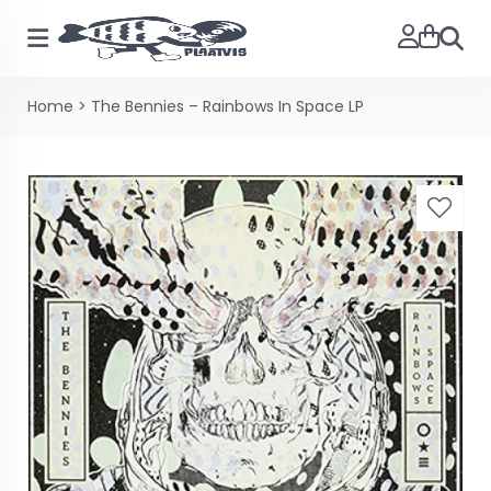
Zoeke
Home
>
The Bennies – Rainbows In Space LP