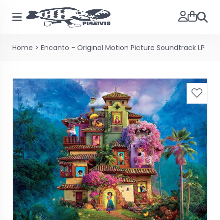
Zoeke
Home
>
Encanto - Original Motion Picture Soundtrack LP