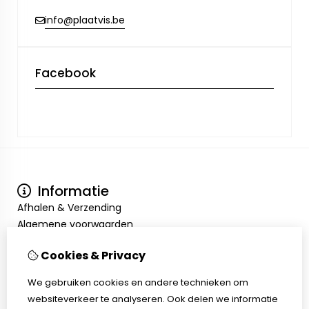
info@plaatvis.be
Facebook
Informatie
Afhalen & Verzending
Algemene voorwaarden
Privacy Policy
Cookies & Privacy
Mijn account
Inloggen
We gebruiken cookies en andere technieken om
Bestelhistorie
websiteverkeer te analyseren. Ook delen we informatie
Verlanglijst