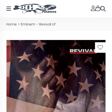
Zoeke
Home
>
Eminem - Revival LP