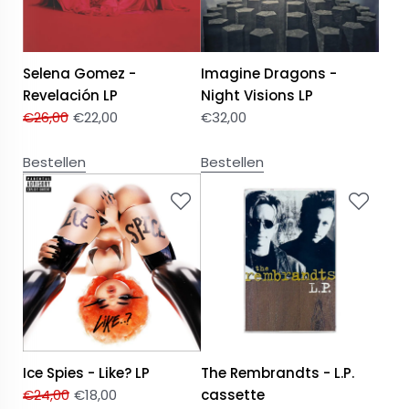
Selena Gomez -
Imagine Dragons -
Revelación LP
Night Visions LP
€
26,00
€
22,00
€
32,00
Bestellen
Bestellen
Ice Spies - Like? LP
The Rembrandts - L.P.
€
24,00
€
18,00
cassette