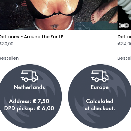
Deftones - Around the Fur LP
Defto
€
30,00
€
34,0
Bestellen
Beste