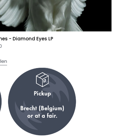
nes - Diamond Eyes LP
0
llen