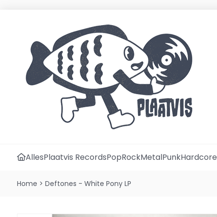
Alles
Plaatvis Records
Pop
Rock
Metal
Punk
Hardcore
Home
>
Deftones - White Pony LP