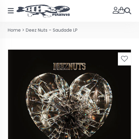
Zoeke
Home
>
Deez Nuts – Saudade LP