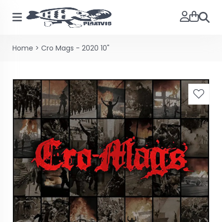
Zoeke
Home
>
Cro Mags - 2020 10"