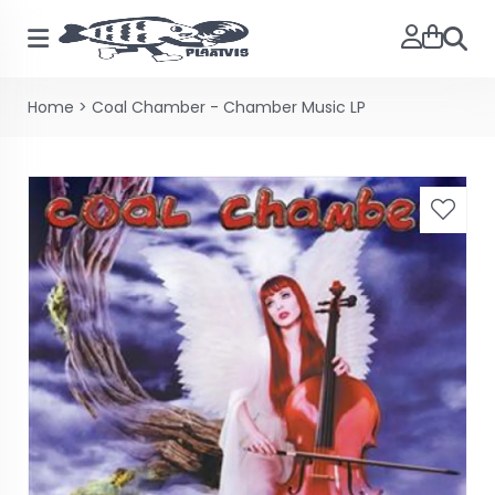
Zoeke
Home
>
Coal Chamber - Chamber Music LP