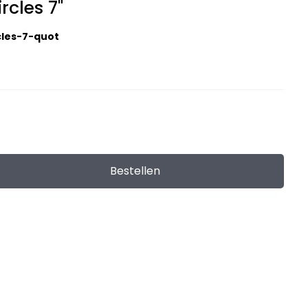
ircles 7"
rcles-7-quot
Bestellen