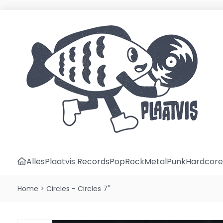
Alles
Plaatvis Records
Pop
Rock
Metal
Punk
Hardcore
Home
>
Circles - Circles 7"