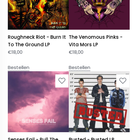
Roughneck Riot - Burn It
The Venomous Pinks -
To The Ground LP
Vita Mors LP
€
18,00
€
18,00
Bestellen
Bestellen
Senses Fail - Pull The
Busted - Busted LP