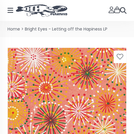
Zoeke
Home
>
Bright Eyes - Letting off the Hapiness LP