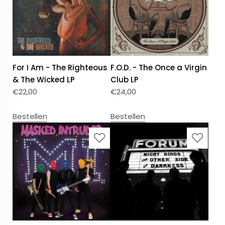
For I Am - The Righteous
F.O.D. - The Once a Virgin
& The Wicked LP
Club LP
€
22,00
€
24,00
Bestellen
Bestellen