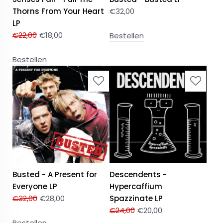
Thorns From Your Heart
€
32,00
LP
€
22,00
€
18,00
Bestellen
Bestellen
Busted - A Present for
Descendents -
Everyone LP
Hypercaffium
€
32,00
€
28,00
Spazzinate LP
€
24,00
€
20,00
Bestellen