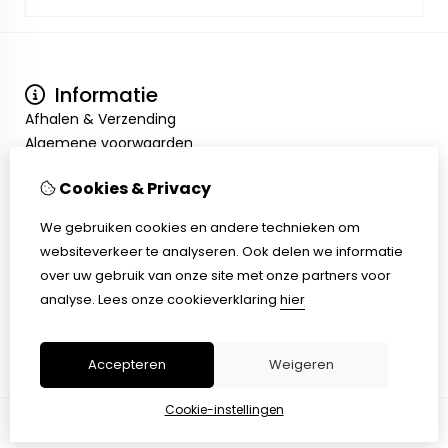
Informatie
Afhalen & Verzending
Algemene voorwaarden
Privacy Policy
Cookies & Privacy
Mijn account
Inloggen
We gebruiken cookies en andere technieken om
Bestelhistorie
websiteverkeer te analyseren. Ook delen we informatie
Verlanglijst
over uw gebruik van onze site met onze partners voor
Klantenservice
analyse.
Lees onze cookieverklaring
hier
Contact
Sitemap
Accepteren
Weigeren
Cookie-instellingen
© Copyright 2026 |