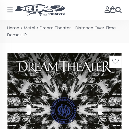
Zoeke
Home
>
Metal
>
Dream Theater - Distance Over Time
Demos LP