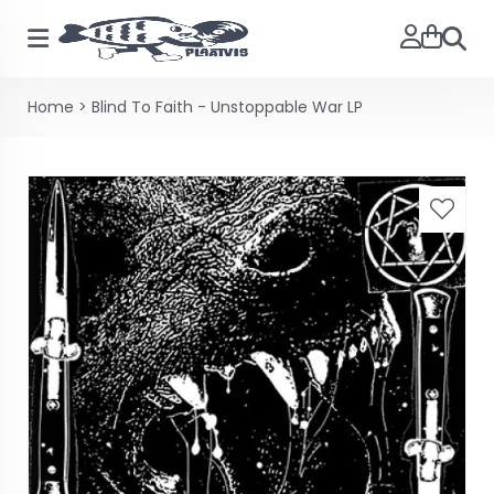
Zoeke
Home
>
Blind To Faith - Unstoppable War LP