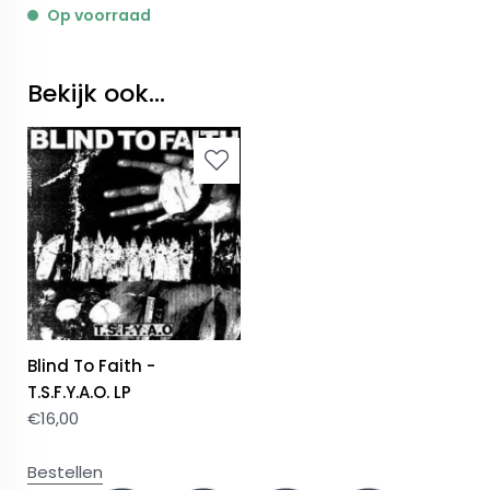
Op voorraad
Bekijk ook...
Blind To Faith -
T.S.F.Y.A.O. LP
€
16,00
Bestellen