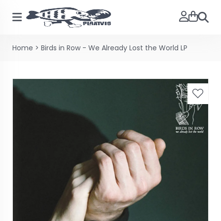
Zoeke
Home
>
Birds in Row - We Already Lost the World LP