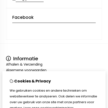
Facebook
Informatie
Afhalen & Verzending
Algemene voorwaarden
Privacy Policy
Cookies & Privacy
Mijn account
Inloggen
We gebruiken cookies en andere technieken om
Bestelhistorie
websiteverkeer te analyseren. Ook delen we informatie
Verlanglijst
over uw gebruik van onze site met onze partners voor
Klantenservice
analyse.
Lees onze cookieverklaring
hier